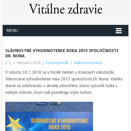
MENU
SLÁVNOSTNÉ VYHODNOTENIE ROKA 2015 SPOLOČNOSTI
DR. NONA
S
|
1. februára 2016
|
Fotoreportáž
|
Nekomentované
V sobotu 30.1.2016 sa v hoteli Yasmin v Košiciach uskutočilo
Slávnostné vyhodnotenie roka 2015 spoločnosti Dr.Nona. Všetko
dianie sa odohrávalo v skvelej atmosfére, ktorú vytvorili ľudia s
veľkým srdcom, ktorí radi pomáhajú iným ľuďom…