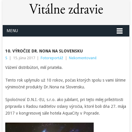
MENU
10. VÝROČIE DR. NONA NA SLOVENSKU
S
|
15. júna 2017
|
Fotoreportáž
|
Nekomentované
Vážení distribútori, milí priatelia.
Tento rok uplynulo už 10 rokov, počas ktorých spolu s vami šírime
výnimočné produkty Dr.Nona na Slovensku.
Spoločnosť D.N.I.-EU, s.r.o. ako jubilant, pri tejto milej príležitosti
pripravila s Radou riaditeľov oslavy výročia, ktoré boli dňa 27. mája
2017 v kongresovej sále hotela AquaCity v Poprade.